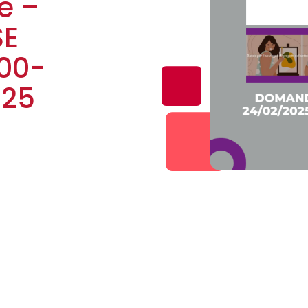
e –
SE
000-
025