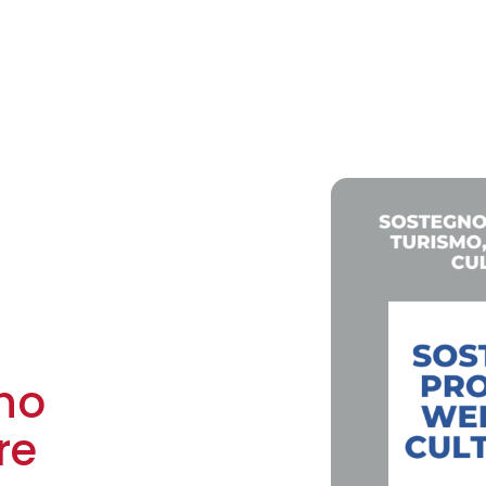
gno
re