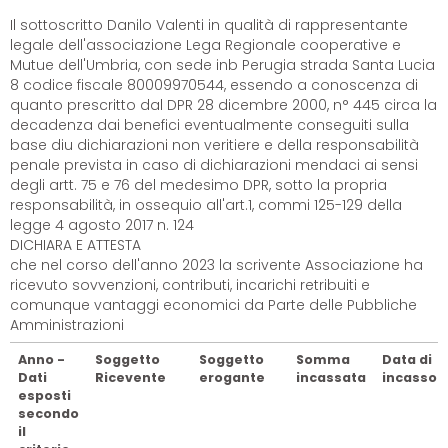
Il sottoscritto Danilo Valenti in qualità di rappresentante
legale dell'associazione Lega Regionale cooperative e
Mutue dell'Umbria, con sede inb Perugia strada Santa Lucia
8 codice fiscale 80009970544, essendo a conoscenza di
quanto prescritto dal DPR 28 dicembre 2000, n° 445 circa la
decadenza dai benefici eventualmente conseguiti sulla
base diu dichiarazioni non veritiere e della responsabilità
penale prevista in caso di dichiarazioni mendaci ai sensi
degli artt. 75 e 76 del medesimo DPR, sotto la propria
responsabilità, in ossequio all'art.1, commi 125-129 della
legge 4 agosto 2017 n. 124
DICHIARA E ATTESTA
che nel corso dell'anno 2023 la scrivente Associazione ha
ricevuto sovvenzioni, contributi, incarichi retribuiti e
comunque vantaggi economici da Parte delle Pubbliche
Amministrazioni
Anno -
Soggetto
Soggetto
Somma
Data di
Dati
Ricevente
erogante
incassata
incasso
esposti
secondo
il