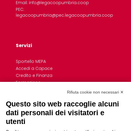
Email: info@legacoopumbria.coop
PEC:
legacoopumbria@pec.legacoopumbria.coop
Servizi
Sportello MEPA
Accedi a Capace
Credito e Finanza
Formazione
Giovani
Rifiuta cookie non necessari ✕
Previdenza cooperativa
Questo sito web raccoglie alcuni
Convenzioni
Link Rapidi
dati personali dei visitatori e
utenti
Associazioni di Settore e Dipartimenti