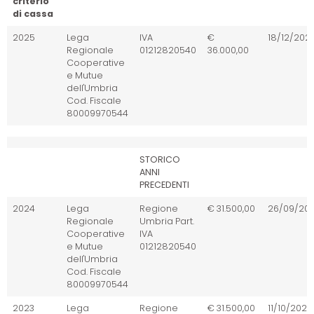
criterio
di cassa
Anno -
Soggetto
Soggetto
Somma
Data di
2025
Lega
IVA
€
18/12/202
Dati
Ricevente
erogante
incassata
incasso
Regionale
01212820540
36.000,00
esposti
Cooperative
secondo
e Mutue
il
dell'Umbria
criterio
Cod. Fiscale
di cassa
80009970544
STORICO
ANNI
PRECEDENTI
2024
Lega
Regione
€ 31.500,00
26/09/20
Regionale
Umbria Part.
Cooperative
IVA
e Mutue
01212820540
dell'Umbria
Cod. Fiscale
80009970544
2023
Lega
Regione
€ 31.500,00
11/10/2023