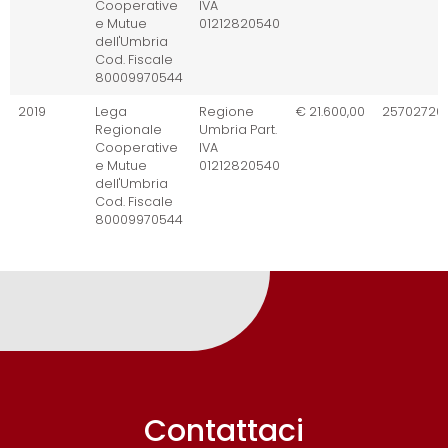
Cooperative
IVA
e Mutue
01212820540
dell'Umbria
Cod. Fiscale
80009970544
2019
Lega
Regione
€ 21.600,00
25702720
Regionale
Umbria Part.
Cooperative
IVA
e Mutue
01212820540
dell'Umbria
Cod. Fiscale
80009970544
Contattaci