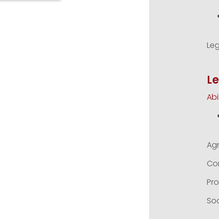
Le
Le
Abi
Ag
Co
Pro
Soc