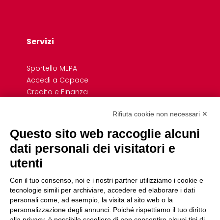
Servizi
Sportello MEPA
Accedi a Capace
Credito e Finanza
Formazione
Rifiuta cookie non necessari ✕
Giovani
Previdenza cooperativa
Questo sito web raccoglie alcuni
Convenzioni
dati personali dei visitatori e
Link Rapidi
utenti
Associazioni di Settore e Dipartimenti
Con il tuo consenso, noi e i nostri partner utilizziamo i cookie e
Uffici
tecnologie simili per archiviare, accedere ed elaborare i dati
personali come, ad esempio, la visita al sito web o la
Servizio Civile
personalizzazione degli annunci. Poiché rispettiamo il tuo diritto
Fare cooperativa
alla privacy, è possibile scegliere di non consentire alcuni tipi di