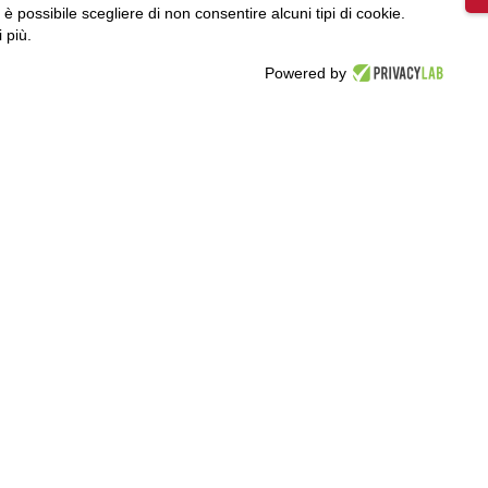
colo erano
, è possibile scegliere di non consentire alcuni tipi di cookie.
dito ed
 più.
e dei soci ma il
Powered by
avano,
nziali a tutti i
cooperative
, si sono
sso collocati in
ica a tutti gli
che non erano