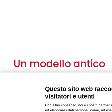
Un modello antico
Come evidenziato nel recente
Libro bianco
realiz
(2016)
le cooperative di comunità rappresentano 
Questo sito web raccog
cooperazione efficace per contrastare le recenti 
economiche e sociali che influenzano negativame
visitatori e utenti
sia delle comunità rurali sia delle comunità urbane
Con il tuo consenso, noi e i nostri partner 
Questo fenomeno, che sembra essere nuovo, in re
ed elaborare i dati personali come, ad esem