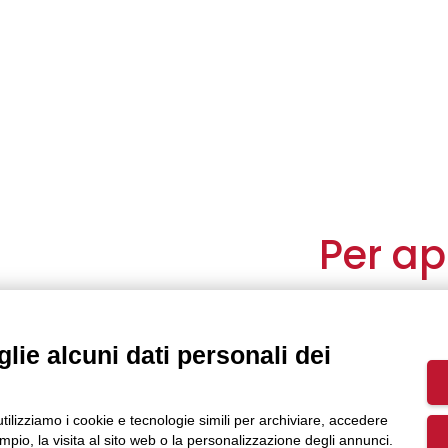
Per a
zato da Euricse
Partecip
un modello di
lie alcuni dati personali dei
trasformazioni
nte lo sviluppo
Beni com
.
utilizziamo i cookie e tecnologie simili per archiviare, accedere
altà è molto
pio, la visita al sito web o la personalizzazione degli annunci.