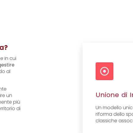
va?
 in cui
gestire
do al
nte
Unione di I
re un
mente più
Un modello unic
ritorio di
riforma dello spo
classiche associ