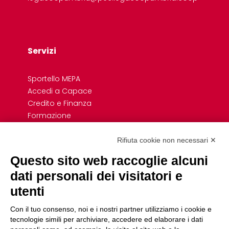
Servizi
Sportello MEPA
Accedi a Capace
Credito e Finanza
Formazione
Giovani
Previdenza cooperativa
Rifiuta cookie non necessari ✕
Convenzioni
Questo sito web raccoglie alcuni
Link Rapidi
dati personali dei visitatori e
utenti
Associazioni di Settore e Dipartimenti
Uffici
Con il tuo consenso, noi e i nostri partner utilizziamo i cookie e
Servizio Civile
tecnologie simili per archiviare, accedere ed elaborare i dati