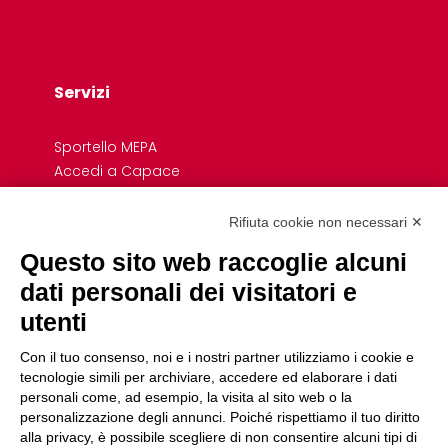
Servizi
Sportello MEPA
Accedi a Capace
Credito e Finanza
Formazione
Rifiuta cookie non necessari ✕
Giovani
Questo sito web raccoglie alcuni
Previdenza cooperativa
dati personali dei visitatori e
Convenzioni
Link Rapidi
utenti
Con il tuo consenso, noi e i nostri partner utilizziamo i cookie e
Associazioni di Settore e Dipartimenti
tecnologie simili per archiviare, accedere ed elaborare i dati
Uffici
personali come, ad esempio, la visita al sito web o la
Servizio Civile
personalizzazione degli annunci. Poiché rispettiamo il tuo diritto
alla privacy, è possibile scegliere di non consentire alcuni tipi di
Fare cooperativa