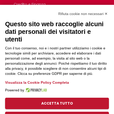
Credito e Finanza
Formazione
Rifiuta cookie non necessari ✕
Giovani
Previdenza cooperativa
Questo sito web raccoglie alcuni
Convenzioni
dati personali dei visitatori e
Link Rapidi
utenti
Associazioni di Settore e Dipartimenti
Con il tuo consenso, noi e i nostri partner utilizziamo i cookie e
tecnologie simili per archiviare, accedere ed elaborare i dati
Uffici
personali come, ad esempio, la visita al sito web o la
Servizio Civile
personalizzazione degli annunci. Poiché rispettiamo il tuo diritto
Fare cooperativa
alla privacy, è possibile scegliere di non consentire alcuni tipi di
Pico Umbria
cookie. Clicca su preferenze GDPR per saperne di più.
Visualizza la Cookie Policy Completa
Powered by
ACCETTA TUTTO
© 2026, Legacoop Umbria, CF 80009970544
Privacy