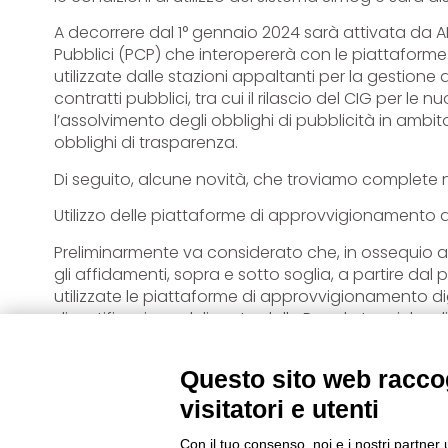
A decorrere dal 1° gennaio 2024 sarà attivata da A
Pubblici (PCP) che interopererà con le piattaforme
utilizzate dalle stazioni appaltanti per la gestione di 
contratti pubblici, tra cui il rilascio del CIG per l
l’assolvimento degli obblighi di pubblicità in amb
obblighi di trasparenza.
Di seguito, alcune novità, che troviamo complete n
Utilizzo delle piattaforme di approvvigionamento di
Preliminarmente va considerato che, in ossequio agli
gli affidamenti, sopra e sotto soglia, a partire d
utilizzate le piattaforme di approvvigionamento d
di certificazione delineato dalle Regole tecniche 
137/2023) e dallo Schema operativo (pubblicato sul s
Allegato 2 è stato aggiornato in data 14/11/2023).
Questo sito web raccog
Acquisizione del CIG a decorrere dal 1° gennaio 20
visitatori e utenti
La richiesta di CIG per procedure assoggettate al d
Con il tuo consenso, noi e i nostri partner 