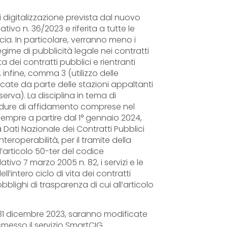
di digitalizzazione prevista dal nuovo
ativo n. 36/2023 e riferita a tutte le
a. In particolare, verranno meno i
regime di pubblicità legale nei contratti
ta dei contratti pubblici e rientranti
infine, comma 3 (utilizzo delle
cate da parte delle stazioni appaltanti
erva). La disciplina in tema di
cedure di affidamento comprese nel
 sempre a partire dal 1° gennaio 2024,
a Dati Nazionale dei Contratti Pubblici
teroperabilità, per il tramite della
l’articolo 50-ter del codice
ativo 7 marzo 2005 n. 82, i servizi e le
l’intero ciclo di vita dei contratti
blighi di trasparenza di cui all’articolo
 il 31 dicembre 2023, saranno modificate
smesso il servizio SmartCIG.