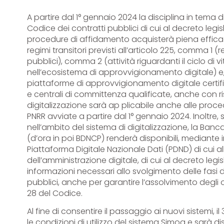
A partire dal 1° gennaio 2024 la disciplina in tema 
Codice dei contratti pubblici di cui al decreto legisl
procedure di affidamento acquisterà piena efficaci
regimi transitori previsti all’articolo 225, comma 1 (
pubblici), comma 2 (attività riguardanti il ciclo di vi
nell’ecosistema di approvvigionamento digitale) e, 
piattaforme di approvvigionamento digitale certifi
e centrali di committenza qualificate, anche con ris
digitalizzazione sarà ap plicabile anche alle pro
PNRR avviate a partire dal 1° gennaio 2024. Inoltre,
nell’ambito del sistema di digitalizzazione, la Banc
(d’ora in poi BDNCP) renderà disponibili, mediante in
Piattaforma Digitale Nazionale Dati (PDND) di cui al
dell’amministrazione digitale, di cui al decreto legisl
informazioni necessari allo svolgimento delle fasi del
pubblici, anche per garantire l’assolvimento degli ob
28 del Codice.
Al fine di consentire il passaggio ai nuovi sistemi,
le condizioni di utilizzo del sistema Simog e sarà di