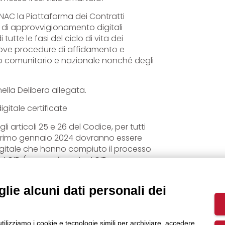
NAC la Piattaforma dei Contratti
 di approvvigionamento digitali
tutte le fasi del ciclo di vita dei
e nuove procedure di affidamento e
ito comunitario e nazionale nonché degli
ella Delibera allegata.
gitale certificate
 articoli 25 e 26 del Codice, per tutti
al primo gennaio 2024 dovranno essere
igitale che hanno compiuto il processo
di AGID (provvedimento AGID n.
ito di AGID il 25/09/2023, il cui
lie alcuni dati personali dei
24
ecreto legislativo n. 36/2023,
utilizziamo i cookie e tecnologie simili per archiviare, accedere