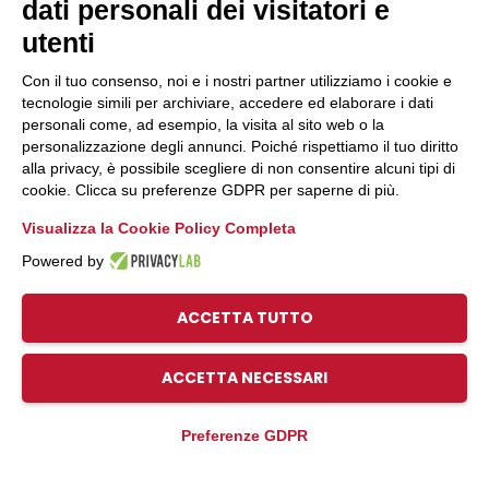
dati personali dei visitatori e
Link Rapidi
utenti
Associazioni di Settore e Dipartimenti
Con il tuo consenso, noi e i nostri partner utilizziamo i cookie e
Uffici
tecnologie simili per archiviare, accedere ed elaborare i dati
Servizio Civile
personali come, ad esempio, la visita al sito web o la
personalizzazione degli annunci. Poiché rispettiamo il tuo diritto
Fare cooperativa
alla privacy, è possibile scegliere di non consentire alcuni tipi di
Pico Umbria
cookie. Clicca su preferenze GDPR per saperne di più.
Visualizza la Cookie Policy Completa
Powered by
ACCETTA TUTTO
© 2026, Legacoop Umbria, CF 80009970544
Privacy
ACCETTA NECESSARI
Preferenze GDPR