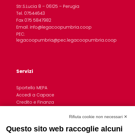
Str.S.Lucia 8 – 06125 – Perugia
Tel. 07544643
Fax 075 5847982
Email: info@legacoopumbria.coop
PEC:
legacoopumbria@pec.legacoopumbria.coop
Servizi
Sportello MEPA
Accedi a Capace
Credito e Finanza
Formazione
Giovani
Rifiuta cookie non necessari ✕
Previdenza cooperativa
Questo sito web raccoglie alcuni
Convenzioni