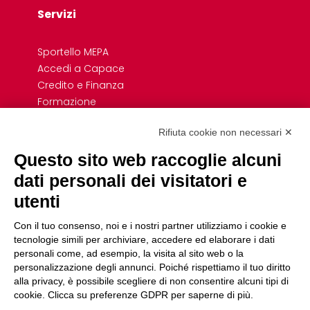
Servizi
Sportello MEPA
Accedi a Capace
Credito e Finanza
Formazione
Giovani
Rifiuta cookie non necessari ✕
Previdenza cooperativa
Convenzioni
Questo sito web raccoglie alcuni
Link Rapidi
dati personali dei visitatori e
utenti
Associazioni di Settore e Dipartimenti
Uffici
Con il tuo consenso, noi e i nostri partner utilizziamo i cookie e
Servizio Civile
tecnologie simili per archiviare, accedere ed elaborare i dati
personali come, ad esempio, la visita al sito web o la
Fare cooperativa
personalizzazione degli annunci. Poiché rispettiamo il tuo diritto
Pico Umbria
alla privacy, è possibile scegliere di non consentire alcuni tipi di
cookie. Clicca su preferenze GDPR per saperne di più.