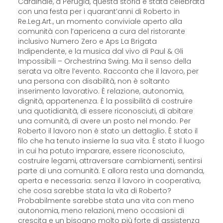
Cardinale, a Perugia, questa storia è stata celebrata
con una festa per i quarant’anni di Roberto in
Re.Leg.Art., un momento conviviale aperto alla
comunità con l’apericena a cura del ristorante
inclusivo Numero Zero e Aps La Brigata
Indipendente, e la musica dal vivo di Paul & Gli
Impossibili – Orchestrina Swing. Ma il senso della
serata va oltre l’evento. Racconta che il lavoro, per
una persona con disabilità, non è soltanto
inserimento lavorativo. È relazione, autonomia,
dignità, appartenenza. È la possibilità di costruire
una quotidianità, di essere riconosciuti, di abitare
una comunità, di avere un posto nel mondo. Per
Roberto il lavoro non è stato un dettaglio. È stato il
filo che ha tenuto insieme la sua vita. È stato il luogo
in cui ha potuto imparare, essere riconosciuto,
costruire legami, attraversare cambiamenti, sentirsi
parte di una comunità. E allora resta una domanda,
aperta e necessaria: senza il lavoro in cooperativa,
che cosa sarebbe stata la vita di Roberto?
Probabilmente sarebbe stata una vita con meno
autonomia, meno relazioni, meno occasioni di
crescita e un bisogno molto più forte di assistenza