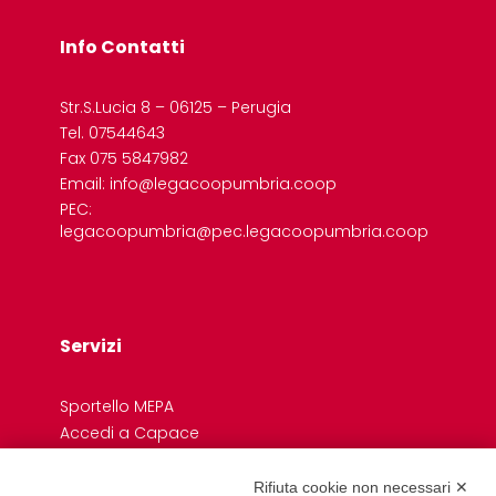
Info Contatti
Str.S.Lucia 8 – 06125 – Perugia
Tel. 07544643
Fax 075 5847982
Email: info@legacoopumbria.coop
PEC:
legacoopumbria@pec.legacoopumbria.coop
Servizi
Sportello MEPA
Accedi a Capace
Credito e Finanza
Formazione
Rifiuta cookie non necessari ✕