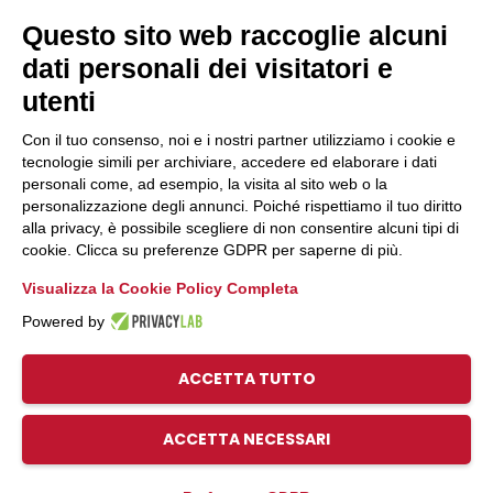
Giovani
Questo sito web raccoglie alcuni
Previdenza cooperativa
dati personali dei visitatori e
Convenzioni
Link Rapidi
utenti
Con il tuo consenso, noi e i nostri partner utilizziamo i cookie e
Associazioni di Settore e Dipartimenti
tecnologie simili per archiviare, accedere ed elaborare i dati
Uffici
personali come, ad esempio, la visita al sito web o la
personalizzazione degli annunci. Poiché rispettiamo il tuo diritto
Servizio Civile
alla privacy, è possibile scegliere di non consentire alcuni tipi di
Fare cooperativa
cookie. Clicca su preferenze GDPR per saperne di più.
Pico Umbria
Visualizza la Cookie Policy Completa
Powered by
ACCETTA TUTTO
© 2026, Legacoop Umbria, CF 80009970544
Privacy
ACCETTA NECESSARI