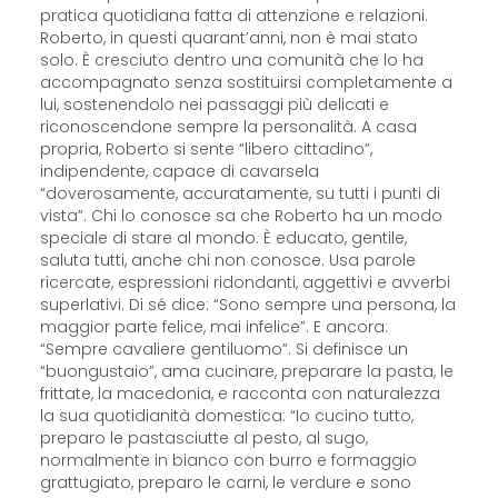
pratica quotidiana fatta di attenzione e relazioni.
Roberto, in questi quarant’anni, non è mai stato
solo. È cresciuto dentro una comunità che lo ha
accompagnato senza sostituirsi completamente a
lui, sostenendolo nei passaggi più delicati e
riconoscendone sempre la personalità. A casa
propria, Roberto si sente “libero cittadino”,
indipendente, capace di cavarsela
“doverosamente, accuratamente, su tutti i punti di
vista”. Chi lo conosce sa che Roberto ha un modo
speciale di stare al mondo. È educato, gentile,
saluta tutti, anche chi non conosce. Usa parole
ricercate, espressioni ridondanti, aggettivi e avverbi
superlativi. Di sé dice: “Sono sempre una persona, la
maggior parte felice, mai infelice”. E ancora:
“Sempre cavaliere gentiluomo”. Si definisce un
“buongustaio”, ama cucinare, preparare la pasta, le
frittate, la macedonia, e racconta con naturalezza
la sua quotidianità domestica: “Io cucino tutto,
preparo le pastasciutte al pesto, al sugo,
normalmente in bianco con burro e formaggio
grattugiato, preparo le carni, le verdure e sono