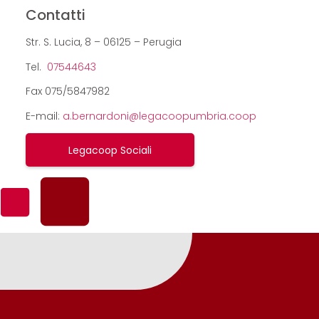
Contatti
Str. S. Lucia, 8 – 06125 – Perugia
Tel.
07544643
Fax 075/5847982
E-mail:
a.bernardoni@legacoopumbria.coop
Legacoop Sociali