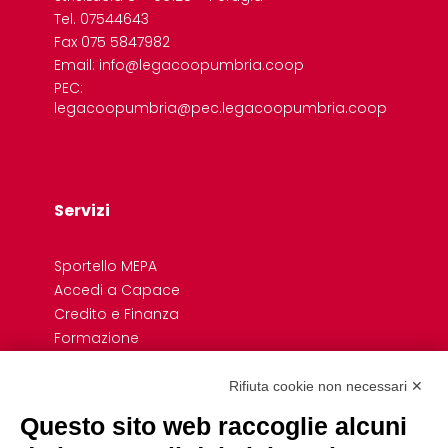
Tel. 07544643
Fax 075 5847982
Email: info@legacoopumbria.coop
PEC:
legacoopumbria@pec.legacoopumbria.coop
Servizi
Sportello MEPA
Accedi a Capace
Credito e Finanza
Formazione
Giovani
Previdenza cooperativa
Rifiuta cookie non necessari ✕
Convenzioni
Questo sito web raccoglie alcuni
Link Rapidi