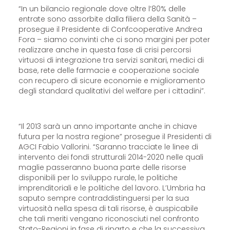
“In un bilancio regionale dove oltre l’80% delle
entrate sono assorbite dalla filiera della Sanità –
prosegue il Presidente di Confcooperative Andrea
Fora – siamo convinti che ci sono margini per poter
realizzare anche in questa fase di crisi percorsi
virtuosi di integrazione tra servizi sanitari, medici di
base, rete delle farmacie e cooperazione sociale
con recupero di sicure economie e miglioramento
degli standard qualitativi del welfare per i cittadini”.
“Il 2013 sarà un anno importante anche in chiave
futura per la nostra regione” prosegue il Presidenti di
AGCI Fabio Vallorini. “Saranno tracciate le linee di
intervento dei fondi strutturali 2014-2020 nelle quali
maglie passeranno buona parte delle risorse
disponibili per lo sviluppo rurale, le politiche
imprenditoriali e le politiche del lavoro. L’Umbria ha
saputo sempre contraddistinguersi per la sua
virtuosità nella spesa di tali risorse, è auspicabile
che tali meriti vengano riconosciuti nel confronto
Stato-Regioni in fase di riparto e che la successiva