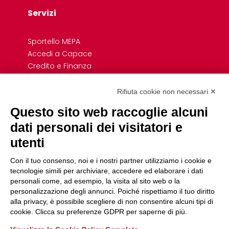
Servizi
Sportello MEPA
Accedi a Capace
Credito e Finanza
Formazione
Giovani
Rifiuta cookie non necessari ✕
Previdenza cooperativa
Questo sito web raccoglie alcuni
Convenzioni
dati personali dei visitatori e
Link Rapidi
utenti
Associazioni di Settore e Dipartimenti
Con il tuo consenso, noi e i nostri partner utilizziamo i cookie e
Uffici
tecnologie simili per archiviare, accedere ed elaborare i dati
Servizio Civile
personali come, ad esempio, la visita al sito web o la
personalizzazione degli annunci. Poiché rispettiamo il tuo diritto
Fare cooperativa
alla privacy, è possibile scegliere di non consentire alcuni tipi di
Pico Umbria
cookie. Clicca su preferenze GDPR per saperne di più.