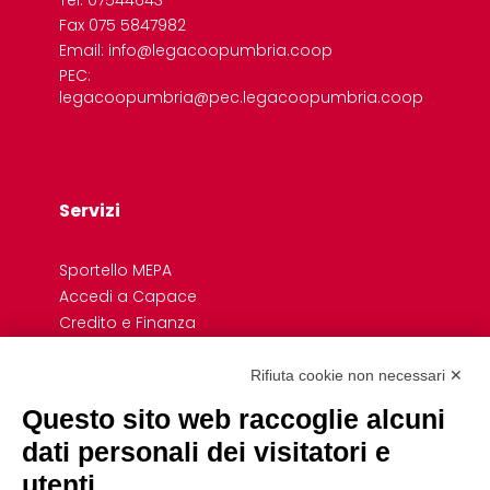
Fax 075 5847982
Email: info@legacoopumbria.coop
PEC:
legacoopumbria@pec.legacoopumbria.coop
Servizi
Sportello MEPA
Accedi a Capace
Credito e Finanza
Formazione
Giovani
Rifiuta cookie non necessari ✕
Previdenza cooperativa
Questo sito web raccoglie alcuni
Convenzioni
dati personali dei visitatori e
Link Rapidi
utenti