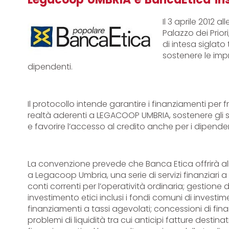
Il 3 aprile 2012 a
Palazzo dei Prior
di intesa siglat
sostenere le imp
dipendenti.
Il protocollo intende garantire i finanziamenti per f
realtà aderenti a LEGACOOP UMBRIA, sostenere gli 
e favorire l’accesso al credito anche per i dipendent
La convenzione prevede che Banca Etica offrirà al
a Legacoop Umbria, una serie di servizi finanziari a 
conti correnti per l’operatività ordinaria; gestione 
investimento etici inclusi i fondi comuni di investi
finanziamenti a tassi agevolati; concessioni di finanz
problemi di liquidità tra cui anticipi fatture destin