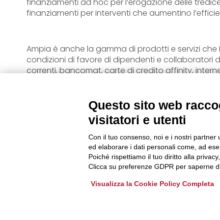
finanziamenti ad hoc per l’erogazione delle tredice
finanziamenti per interventi che aumentino l’effic
Ampia è anche la gamma di prodotti e servizi che 
condizioni di favore di dipendenti e collaboratori 
correnti, bancomat, carte di credito affinity, interne
di investimento; mutui per l’acquisto della prima c
Questo sito web raccog
“Il rapporto tra Legacoop Umbria e Banca Etica –
visitatori e utenti
Responsabile dell’Ufficio Economico di Legacoop
anni. Oggi Banca Etica è un partner importante pe
Con il tuo consenso, noi e i nostri partner 
ed elaborare i dati personali come, ad esem
crisi economica come è l’attuale insieme alla ban
Poiché rispettiamo il tuo diritto alla privacy
straordinario sia per sostenere i progetti di inves
Clicca su preferenze GDPR per saperne di
partire dalle cooperative sociali, quelle culturali 
dell’economa verde che per finanziare la nascita 
Visualizza la Cookie Policy Completa
particolare attenzione a quelle iniziative che coinv
attenzione è riservata ai lavoratori delle coopera
Banca Etica si è impegnata a garantire condizioni 