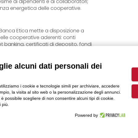
sime ai dipendenti e ai collaboratori;
ienza energetica delle cooperative.
Banca Etica mette a disposizione a
delle cooperative aderenti: conti
t banking, certificati di deposito, fondi
asa.
lie alcuni dati personali dei
 afferma
Andrea Bernardoni
 Umbria
– si è consolidato da diversi
r la cooperazione. In un momento di
utilizziamo i cookie e tecnologie simili per archiviare, accedere
pio, la visita al sito web o la personalizzazione degli annunci.
ca abbiamo deciso di fare uno sforzo
, è possibile scegliere di non consentire alcuni tipi di cookie.
timento delle cooperative umbre, a
 più.
e quelle che operano nel settore
e lo sviluppo di nuove cooperative, con
Powered by
olgono i giovani. Infine particolare
tive associate a Legacoop ai quali
di particolare vantaggio.”