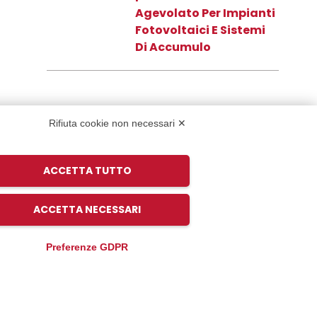
Agevolato Per Impianti
Fotovoltaici E Sistemi
Di Accumulo
Rifiuta cookie non necessari ✕
Newsletter
ACCETTA TUTTO
Se ricevere i nostri articoli direttamente
sulla tua mail, iscriviti alla nostra
ACCETTA NECESSARI
newsletter.
Preferenze GDPR