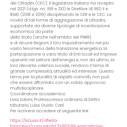
dei Cittadini (CEC). Il legislatore italiano ha recepito
nel 2021 (d.lgs. nn. 199 e 210) le Direttive UE RED II e
IEMD (2018 e 2019) disciplinando le CER e le CEC. La
novità di tali forme di aggregazione di cittadini,
supportate da diverse tipologie di incentivazione
economica da parte
dello Stato (anche nell’ambito del PNRR)
e di alcune Regioni, il loro inquadramento nel più
vasto fenomeno della transizione energetica, la
partecipazione a vario titolo di Enti locali ed imprese
operanti nel settore dell’energia e, non da ultimo, la
loro rilevante valenza sociale, rendono il tema di
grande complessità, attualità ed interesse. Questo
tema, per la pluralità di aspetti coinvolti, non può
che essere affrontato con un solido approccio
multidisciplinare.
Coordinatore accademico
Livia Salvini, Professoressa ordinaria di Diritto
tributario, Luiss Guido Carli
Per iscriversi accedere al seguente link:
https://lsl.luiss.it/offerta-
formativa/comunita%E2%80%99-energetiche-