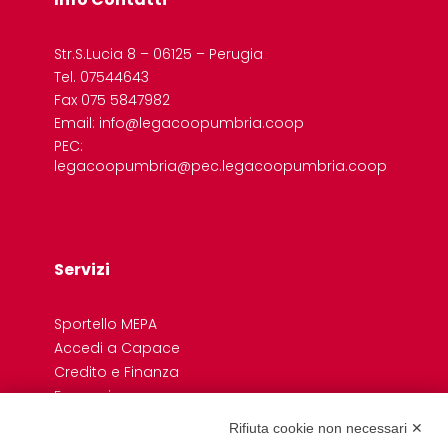
Str.S.Lucia 8 – 06125 – Perugia
Tel. 07544643
Fax 075 5847982
Email: info@legacoopumbria.coop
PEC:
legacoopumbria@pec.legacoopumbria.coop
Servizi
Sportello MEPA
Accedi a Capace
Credito e Finanza
Formazione
Giovani
Rifiuta cookie non necessari ✕
Previdenza cooperativa