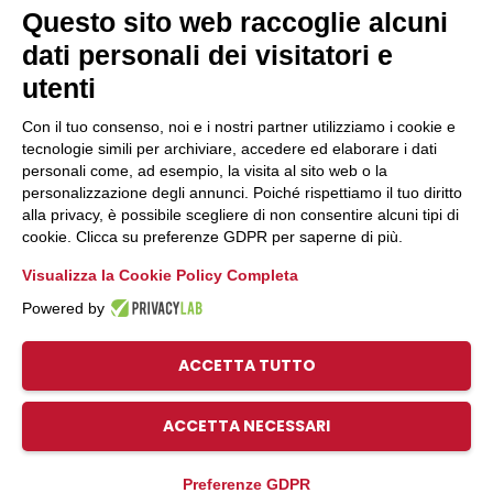
Questo sito web raccoglie alcuni
Convenzioni
Link Rapidi
dati personali dei visitatori e
utenti
Associazioni di Settore e Dipartimenti
Con il tuo consenso, noi e i nostri partner utilizziamo i cookie e
Uffici
tecnologie simili per archiviare, accedere ed elaborare i dati
Servizio Civile
personali come, ad esempio, la visita al sito web o la
Fare cooperativa
personalizzazione degli annunci. Poiché rispettiamo il tuo diritto
Pico Umbria
alla privacy, è possibile scegliere di non consentire alcuni tipi di
cookie. Clicca su preferenze GDPR per saperne di più.
Visualizza la Cookie Policy Completa
Powered by
© 2026, Legacoop Umbria, CF 80009970544
Privacy
ACCETTA TUTTO
ACCETTA NECESSARI
Preferenze GDPR